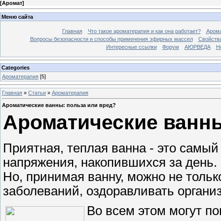
[
Аромат
]
Меню сайта
Главная
Что такое ароматерапия и как она работает?
Арома
Вопросы безопасности и способы применения эфирных массел
Свойства
Интересные ссылки
Форум
АЮРВЕДА
Н
Categories
Ароматерапия
[5]
Главная
»
Статьи
»
Ароматерапия
Ароматические ванны: польза или вред?
Ароматические ванны
Приятная, теплая ванна - это самый
напряжения, накопившихся за день. 
Но, принимая ванну, можно не тольк
заболеваний, оздоравливать организ
Во всем этом могут п