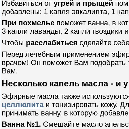
Избавиться от
угрей и прыщей
помо
добавлены: 1 капля эвкалипта, 1 ка
При
похмелье
поможет ванна, в ко
3 капли лаванды, 2 капли гвоздики 
Чтобы
расслабиться
сделайте себе
Перед лечебным применением эфирн
врачом! Он поможет Вам подобрать 
Вам.
Несколько капель масла - и 
Эфирные масла также используются 
целлю
лита
и тонизировать кожу. Д
принимать ванну, в которую добавле
Ванна №1.
Смешайте масло апельси