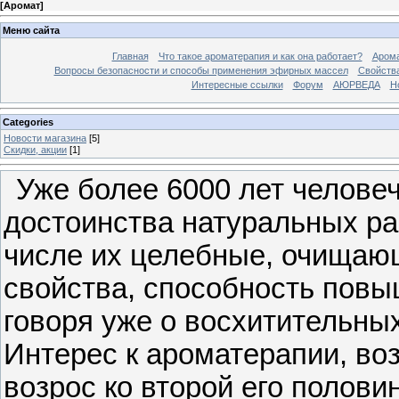
[
Аромат
]
Меню сайта
Главная
Что такое ароматерапия и как она работает?
Арома
Вопросы безопасности и способы применения эфирных массел
Свойства
Интересные ссылки
Форум
АЮРВЕДА
Н
Categories
Новости магазина
[5]
Скидки, акции
[1]
Уже более 6000 лет челове
достоинства натуральных ра
числе их целебные, очищаю
свойства, способность повы
говоря уже о восхитительны
Интерес к ароматерапии, воз
возрос ко второй его полови