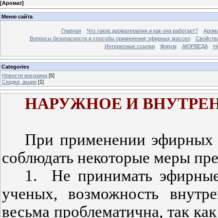
[
Аромат
]
Меню сайта
Главная
Что такое ароматерапия и как она работает?
Арома
Вопросы безопасности и способы применения эфирных массел
Свойства
Интересные ссылки
Форум
АЮРВЕДА
Н
Categories
Новости магазина
[5]
Скидки, акции
[1]
НАРУЖНОЕ И ВНУТРЕ
При применении эфирных 
соблюдать некоторые меры пр
1.
Не принимать эфирные
ученых, возможность внутр
весьма проблематична, так ка