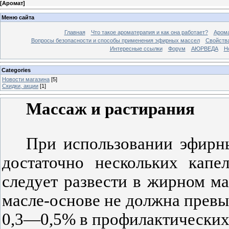
[
Аромат
]
Меню сайта
Главная
Что такое ароматерапия и как она работает?
Арома
Вопросы безопасности и способы применения эфирных массел
Свойства
Интересные ссылки
Форум
АЮРВЕДА
Н
Categories
Новости магазина
[5]
Скидки, акции
[1]
Массаж и растирания
При использовании эфирны
достаточно нескольких капе
следует развести в жирном м
масле-основе не должна прев
0,3—0,5% в профилактических