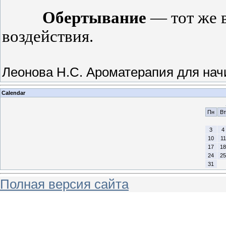
Обертывание
— тот же 
воздействия.
Леонова Н.С. Ароматерапия для на
Calendar
Пн
Вт
3
4
10
11
17
18
24
25
31
Полная версия сайта