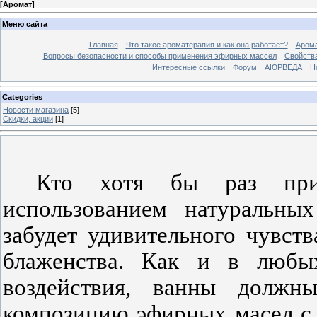
[
Аромат
]
Меню сайта
Главная
Что такое ароматерапия и как она работает?
Арома
Вопросы безопасности и способы применения эфирных массел
Свойства
Интересные ссылки
Форум
АЮРВЕДА
Н
Categories
Новости магазина
[5]
Скидки, акции
[1]
Кто хотя бы раз при
использованием натуральны
забудет удивительного чувст
блаженства. Как и в любых
воздействия, ванны должн
композицию эфирных масел с 