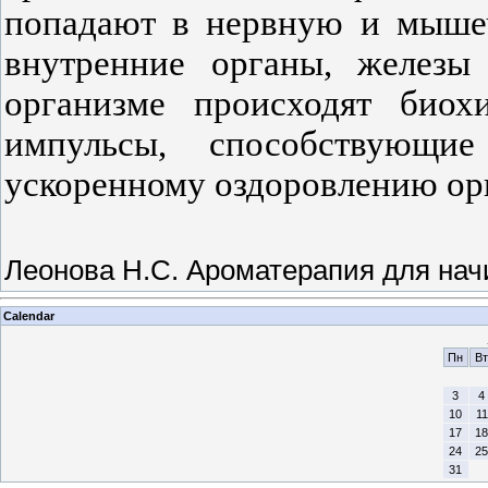
попадают в нервную и мышеч
внутренние органы, железы 
организме происходят биох
импульсы, способствующ
ускоренному оздоровлению ор
Леонова Н.С. Ароматерапия для на
Calendar
Пн
Вт
3
4
10
11
17
18
24
25
31