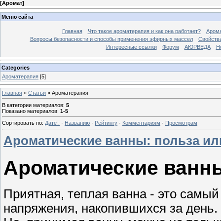
[
Аромат
]
Меню сайта
Главная
Что такое ароматерапия и как она работает?
Арома
Вопросы безопасности и способы применения эфирных массел
Свойства
Интересные ссылки
Форум
АЮРВЕДА
Н
Categories
Ароматерапия
[5]
Главная
»
Статьи
» Ароматерапия
В категории материалов
:
5
Показано материалов
:
1-5
Сортировать по
:
Дате
·
Названию
·
Рейтингу
·
Комментариям
·
Просмотрам
Ароматические ванны: польза ил
Ароматические ванны
Приятная, теплая ванна - это самый
напряжения, накопившихся за день. 