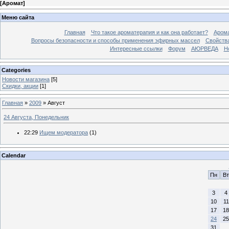
[
Аромат
]
Меню сайта
Главная
Что такое ароматерапия и как она работает?
Арома
Вопросы безопасности и способы применения эфирных массел
Свойства
Интересные ссылки
Форум
АЮРВЕДА
Н
Categories
Новости магазина
[5]
Скидки, акции
[1]
Главная
»
2009
»
Август
24 Августа, Понедельник
22:29
Ищем модератора
(1)
Calendar
Пн
Вт
3
4
10
11
17
18
24
25
31