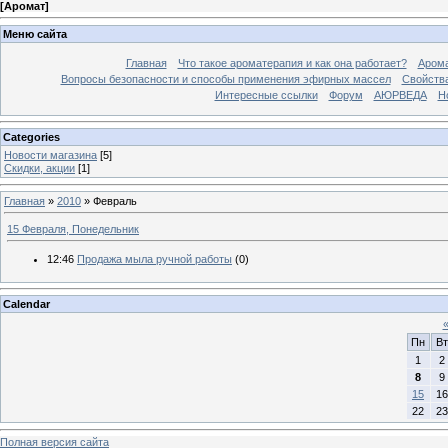
[
Аромат
]
Меню сайта
Главная
Что такое ароматерапия и как она работает?
Арома
Вопросы безопасности и способы применения эфирных массел
Свойства
Интересные ссылки
Форум
АЮРВЕДА
Н
Categories
Новости магазина
[5]
Скидки, акции
[1]
Главная
»
2010
»
Февраль
15 Февраля, Понедельник
12:46
Продажа мыла ручной работы
(0)
Calendar
Пн
Вт
1
2
8
9
15
16
22
23
Полная версия сайта